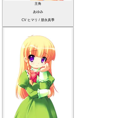
主角
あゆみ
CV ヒマリ / 朋永真季