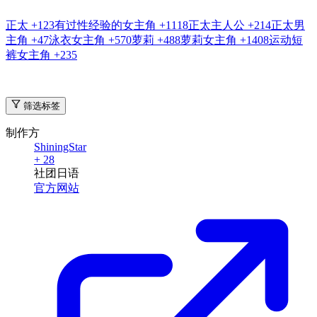
正太
+123
有过性经验的女主角
+1118
正太主人公
+214
正太男
主角
+47
泳衣女主角
+570
萝莉
+488
萝莉女主角
+1408
运动短
裤女主角
+235
筛选标签
制作方
ShiningStar
+ 28
社团
日语
官方网站