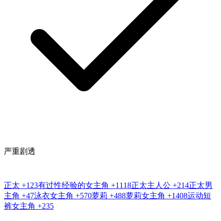
严重剧透
正太
+123
有过性经验的女主角
+1118
正太主人公
+214
正太男
主角
+47
泳衣女主角
+570
萝莉
+488
萝莉女主角
+1408
运动短
裤女主角
+235