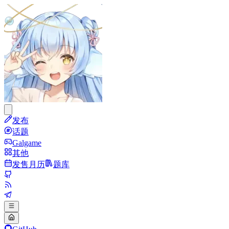
发布
话题
Galgame
其他
发售月历
题库