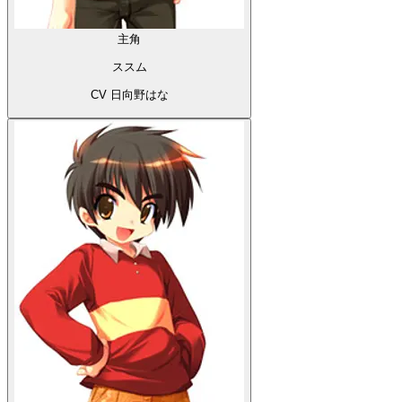
主角
ススム
CV 日向野はな