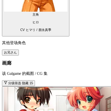
主角
ヒロ
CV ヒマリ / 朋永真季
其他登场角色
お兄さん
画廊
该 Galgame 的截图 / CG 集
分级筛选
隐藏 15