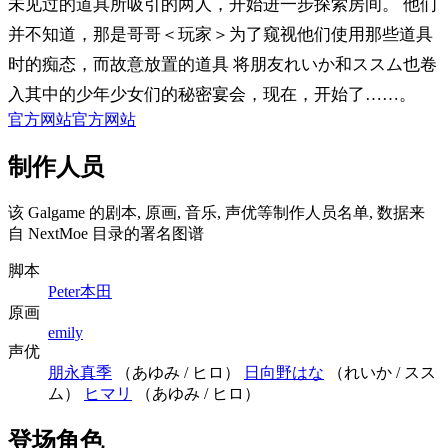
未见过的道具所吸引的两人，开始进一步探索房间。 他们
并不知道，那是哥哥＜玩家＞为了窥视他们使用那些道具
时的痴态，而故意放置的道具 将朋友れいか和ススム也卷
入其中的少年少女们的秘密宴会，现在，开始了……。
官方网站
官方网站
制作人员
该 Galgame 的剧本, 原画, 音乐, 声优等制作人员名单, 数据来
自 NextMoe 目录的署名图谱
脚本
Peter本田
原画
emily
声优
朋永真季
（あゆみ / ヒロ）
日向野はな
（れいか / スス
ム）
ヒマリ
（あゆみ / ヒロ）
登场角色