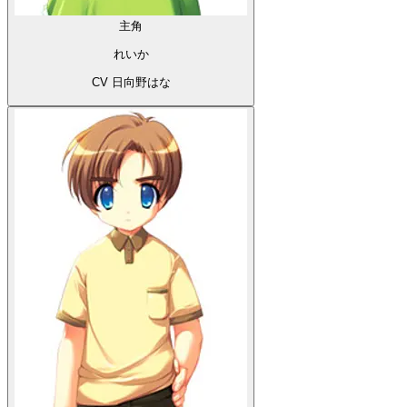
主角
れいか
CV 日向野はな