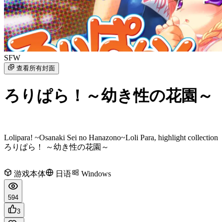
SFW
查看所有封面
ろりぱら！～幼き性の花園～
Lolipara! ~Osanaki Sei no Hanazono~
Loli Para, highlight collection
ろりぱら！ ～幼き性の花園～
游戏本体
日语
Windows
594
3