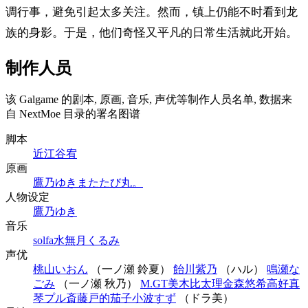
调行事，避免引起太多关注。然而，镇上仍能不时看到龙
族的身影。于是，他们奇怪又平凡的日常生活就此开始。
制作人员
该 Galgame 的剧本, 原画, 音乐, 声优等制作人员名单, 数据来
自 NextMoe 目录的署名图谱
脚本
近江谷宥
原画
鷹乃ゆき
またたび丸。
人物设定
鷹乃ゆき
音乐
solfa
水無月くるみ
声优
桃山いおん
（一ノ瀬 鈴夏）
飴川紫乃
（ハル）
鳴瀬な
ごみ
（一ノ瀬 秋乃）
M.GT
美木比太理
金森悠希
高好真
琴
プル斎藤
戸的茄子
小波すず
（ドラ美）