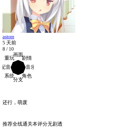
astom
5 天前
8
/ 10
画面
重玩
剧情
配音
音乐
系统
角色
分支
还行，萌废
推荐
全线通关
本评分无剧透