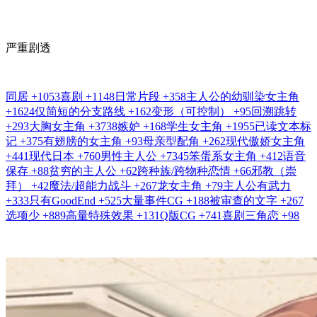
严重剧透
同居
+1053
喜剧
+1148
日常片段
+358
主人公的幼驯染女主角
+1624
仅简短的分支路线
+162
变形（可控制）
+95
回溯跳转
+293
大胸女主角
+3738
嫉妒
+168
学生女主角
+1955
已读文本标
记
+375
有翅膀的女主角
+93
母亲型配角
+262
现代傲娇女主角
+441
现代日本
+760
男性主人公
+7345
笨蛋系女主角
+412
语音
保存
+88
贫穷的主人公
+62
跨种族/跨物种恋情
+66
邪教（崇
拜）
+42
魔法/超能力战斗
+267
龙女主角
+79
主人公有武力
+333
只有GoodEnd
+525
大量事件CG
+188
被审查的文字
+267
选项少
+889
高量特殊效果
+131
Q版CG
+741
喜剧三角恋
+98