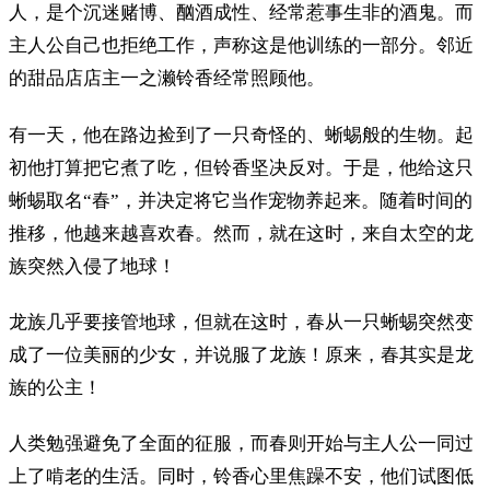
人，是个沉迷赌博、酗酒成性、经常惹事生非的酒鬼。而
主人公自己也拒绝工作，声称这是他训练的一部分。邻近
的甜品店店主一之濑铃香经常照顾他。
有一天，他在路边捡到了一只奇怪的、蜥蜴般的生物。起
初他打算把它煮了吃，但铃香坚决反对。于是，他给这只
蜥蜴取名“春”，并决定将它当作宠物养起来。随着时间的
推移，他越来越喜欢春。然而，就在这时，来自太空的龙
族突然入侵了地球！
龙族几乎要接管地球，但就在这时，春从一只蜥蜴突然变
成了一位美丽的少女，并说服了龙族！原来，春其实是龙
族的公主！
人类勉强避免了全面的征服，而春则开始与主人公一同过
上了啃老的生活。同时，铃香心里焦躁不安，他们试图低