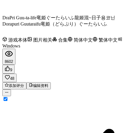
DraPri Guu-ta-life
竜姫ぐーたらいふ
龍姬混~日子
용코닌
Dorapuri Guutaraifu
竜姫（どらぷり）ぐーたらいふ
游戏本体
图片相关
合集
简体中文
繁体中文
Windows
8602
9
48
添加评分
编辑资料