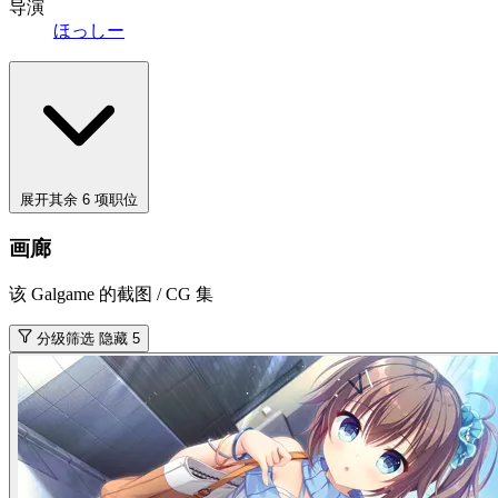
导演
ほっしー
展开其余 6 项职位
画廊
该 Galgame 的截图 / CG 集
分级筛选
隐藏 5