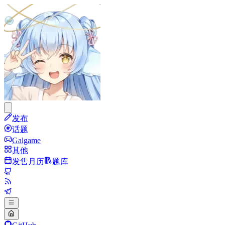
发布
话题
Galgame
其他
发售月历
题库