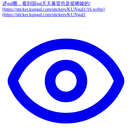
进gal圈，看到国gal天天暴雷也是挺唏嘘的!
[https://sticker.kungal.com/stickers/KUNgal1/16.webp]
(https://sticker.kungal.com/stickers/KUNgal1