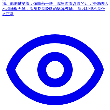
我。他咧嘴笑着，像嗑药一般，嘴里嚼着含混的话，推销的话
术和神棍无异，浑身都是脱轨的诡异气场。 所以我也不是什
么正常