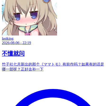
lastking
2026-08-06 - 22:19
不懂就问
竹子社七月新出的那个《ママトモ》有前作吗？如果有的话是
哪一部呀？正好去补一下