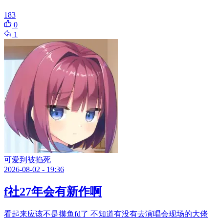
183
0
1
可爱到被掐死
2026-08-02 - 19:36
f社27年会有新作啊
看起来应该不是摸鱼fd了 不知道有没有去演唱会现场的大佬