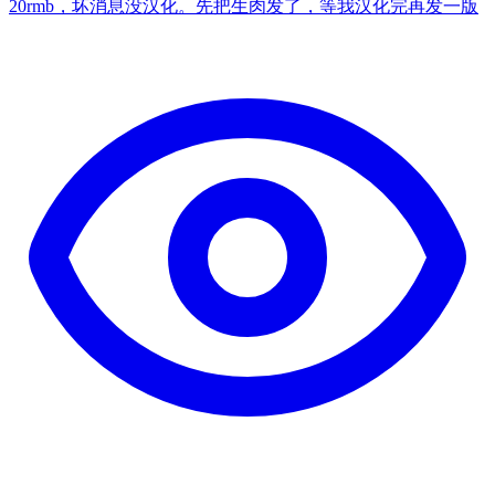
20rmb，坏消息没汉化。先把生肉发了，等我汉化完再发一版