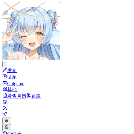
发布
话题
Galgame
其他
发售月历
题库