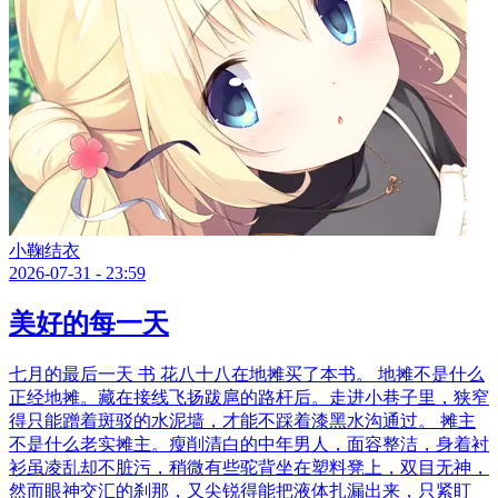
小鞠结衣
2026-07-31 - 23:59
美好的每一天
七月的最后一天 书 花八十八在地摊买了本书。 地摊不是什么
正经地摊。藏在接线飞扬跋扈的路杆后。走进小巷子里，狭窄
得只能蹭着斑驳的水泥墙，才能不踩着漆黑水沟通过。 摊主
不是什么老实摊主。瘦削清白的中年男人，面容整洁，身着衬
衫虽凌乱却不脏污，稍微有些驼背坐在塑料凳上，双目无神，
然而眼神交汇的刹那，又尖锐得能把液体扎漏出来，只紧盯