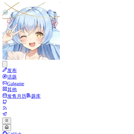
发布
话题
Galgame
其他
发售月历
题库