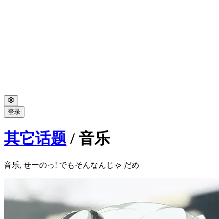
登录
其它话题
/
音乐
音乐, せーのっ! でもそんなんじゃ だめ