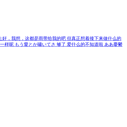
好，我想，这都是雨带给我的吧 但真正想着接下来做什么的
样呢 もう愛とか嘯いてさ 够了 爱什么的不知道啦 ああ憂鬱