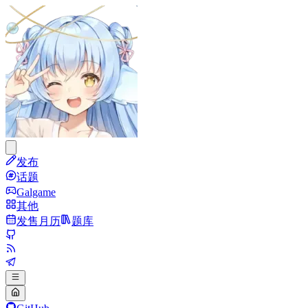
发布
话题
Galgame
其他
发售月历
题库