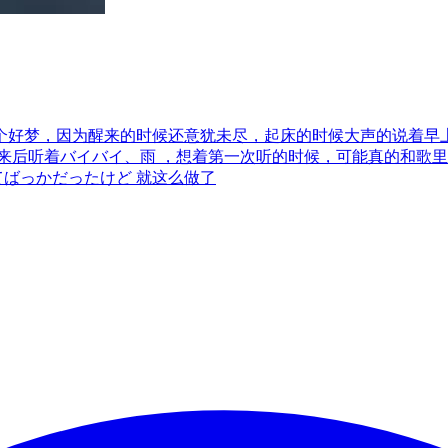
个好梦，因为醒来的时候还意犹未尽，起床的时候大声的说着早上
后听着バイバイ、雨 ，想着第一次听的时候，可能真的和歌里一
てばっかだったけど 就这么做了