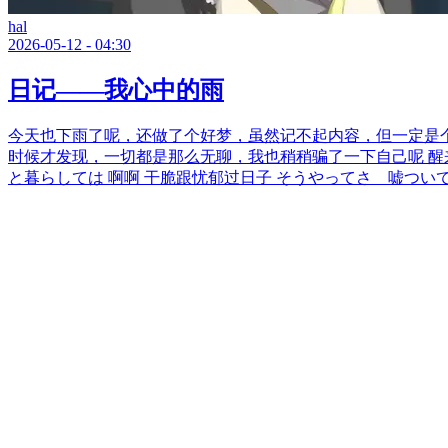
hal
2026-05-12 - 04:30
日记——我心中的雨
今天也下雨了呢，还做了个好梦，虽然记不起内容，但一定是
时候才发现，一切都是那么无聊，我也稍稍骗了一下自己呢 醒来
と暮らしては 啊啊 干脆跟忧郁过日子 そうやってさ 嘘つい