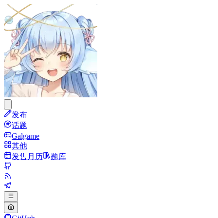
发布
话题
Galgame
其他
发售月历
题库