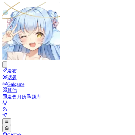
发布
话题
Galgame
其他
发售月历
题库