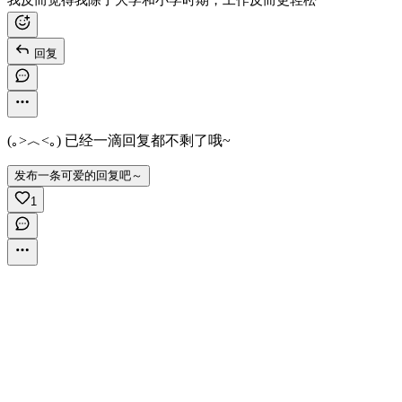
我反而觉得我除了大学和小学时期，工作反而更轻松
回复
(｡>︿<｡) 已经一滴回复都不剩了哦~
发布一条可爱的回复吧～
1