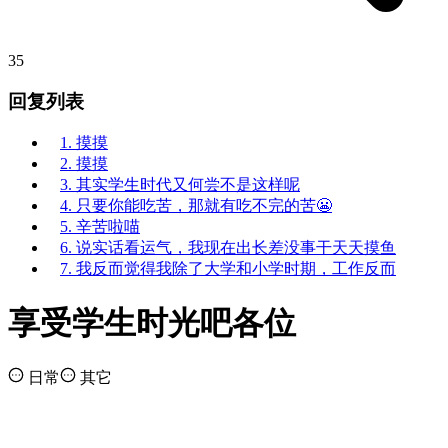
35
回复列表
1. 摸摸
2. 摸摸
3. 其实学生时代又何尝不是这样呢
4. 只要你能吃苦，那就有吃不完的苦😬
5. 辛苦啦喵
6. 说实话看运气，我现在出长差没事干天天摸鱼
7. 我反而觉得我除了大学和小学时期，工作反而
享受学生时光吧各位
日常
其它