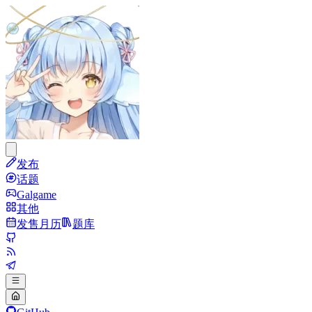
发布
话题
Galgame
其他
发售月历
题库