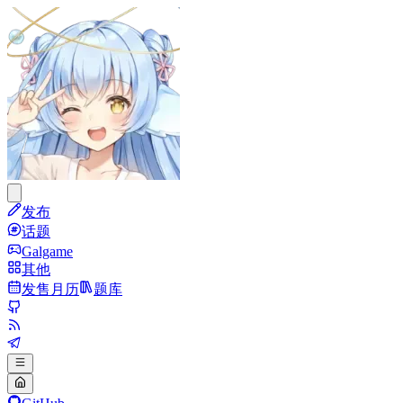
发布
话题
Galgame
其他
发售月历
题库