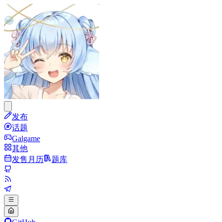
发布
话题
Galgame
其他
发售月历
题库