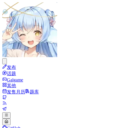
发布
话题
Galgame
其他
发售月历
题库