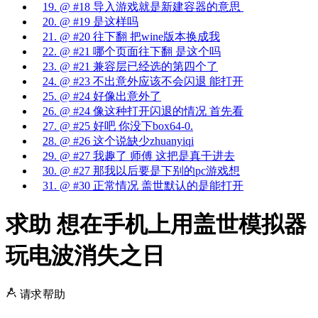
19. @ #18 导入游戏就是新建容器的意思
20. @ #19 是这样吗
21. @ #20 往下翻 把wine版本换成我
22. @ #21 哪个页面往下翻 是这个吗
23. @ #21 兼容层已经选的第四个了
24. @ #23 不出意外应该不会闪退 能打开
25. @ #24 好像出意外了
26. @ #24 像这种打开闪退的情况 首先看
27. @ #25 好吧 你没下box64-0.
28. @ #26 这个说缺少zhuanyiqi
29. @ #27 我趣了 师傅 这把是真干进去
30. @ #27 那我以后要是下别的pc游戏想
31. @ #30 正常情况 盖世默认的是能打开
求助 想在手机上用盖世模拟器
玩电波消失之日
请求帮助