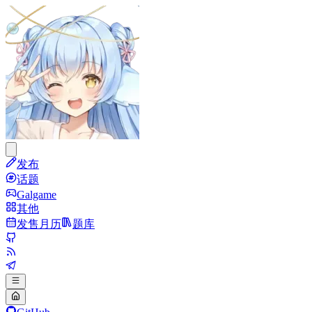
发布
话题
Galgame
其他
发售月历
题库