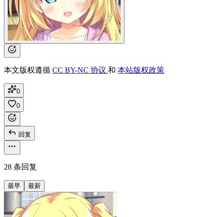
本文版权遵循
CC BY-NC 协议
和
本站版权政策
0
0
回复
28 条回复
最早
最新