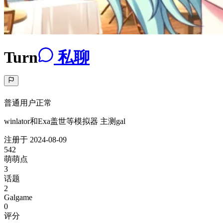
Turn
私聊
普通用户
正常
winlator和Exa盖世等模拟器 主测gal
注册于
2024-08-09
542
萌萌点
3
话题
2
Galgame
0
评分