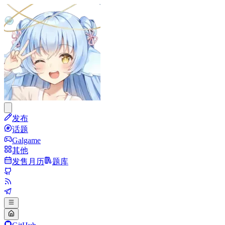
发布
话题
Galgame
其他
发售月历
题库