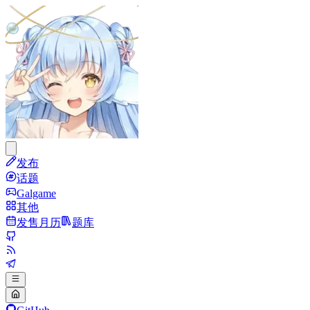
发布
话题
Galgame
其他
发售月历
题库