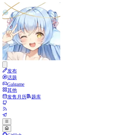
发布
话题
Galgame
其他
发售月历
题库