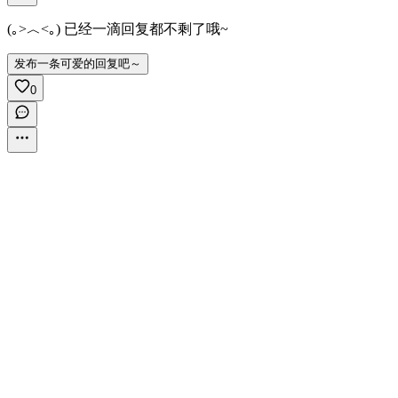
(｡>︿<｡) 已经一滴回复都不剩了哦~
发布一条可爱的回复吧～
0