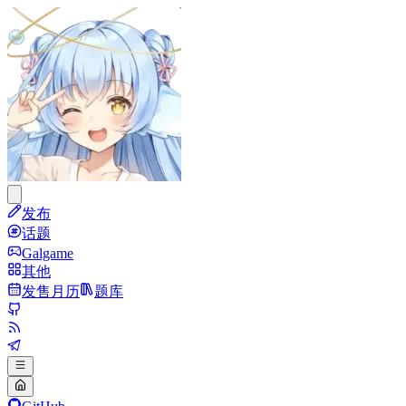
发布
话题
Galgame
其他
发售月历
题库