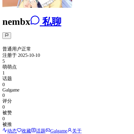
nembx
私聊
普通用户
正常
注册于
2025-10-10
5
萌萌点
1
话题
0
Galgame
0
评分
0
被赞
0
被推
动态
收藏
话题
Galgame
关于