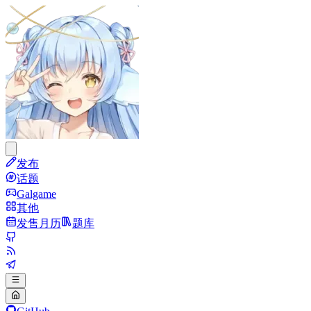
发布
话题
Galgame
其他
发售月历
题库