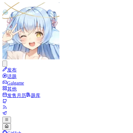
发布
话题
Galgame
其他
发售月历
题库