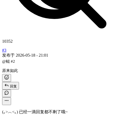
10352
#3
发布于
2026-05-18 - 21:01
@鲲
#2
原来如此
回复
(｡>︿<｡) 已经一滴回复都不剩了哦~