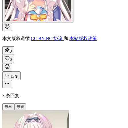
本文版权遵循
CC BY-NC 协议
和
本站版权政策
0
0
回复
3 条回复
最早
最新