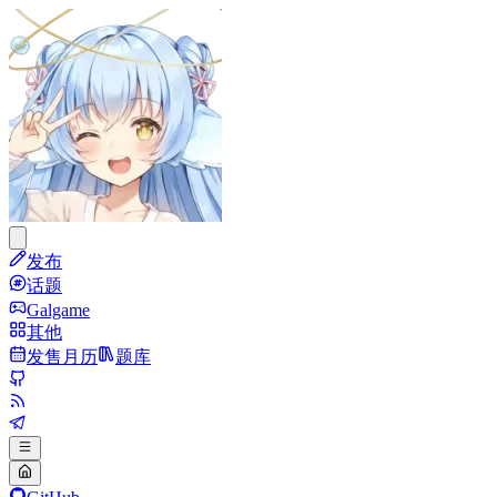
发布
话题
Galgame
其他
发售月历
题库