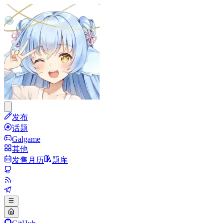
发布
话题
Galgame
其他
发售月历
题库