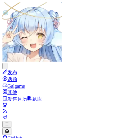
发布
话题
Galgame
其他
发售月历
题库