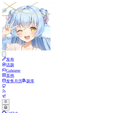
发布
话题
Galgame
其他
发售月历
题库