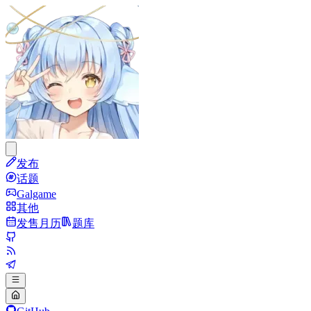
发布
话题
Galgame
其他
发售月历
题库