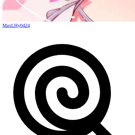
MaxLHy0424