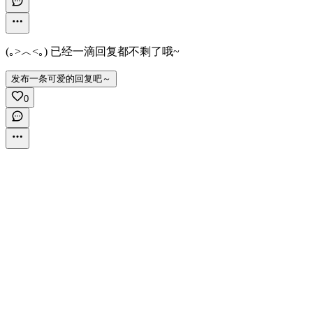
(｡>︿<｡) 已经一滴回复都不剩了哦~
发布一条可爱的回复吧～
0