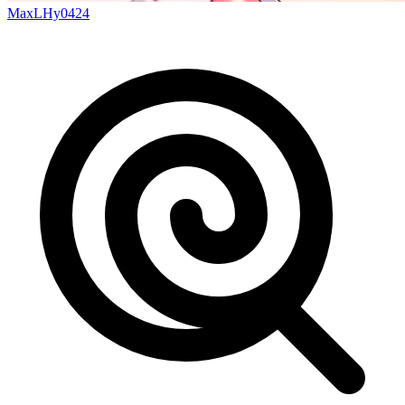
MaxLHy0424