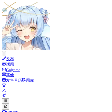
发布
话题
Galgame
其他
发售月历
题库