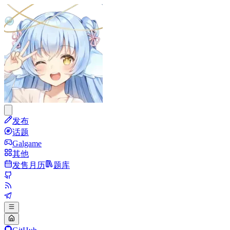
发布
话题
Galgame
其他
发售月历
题库