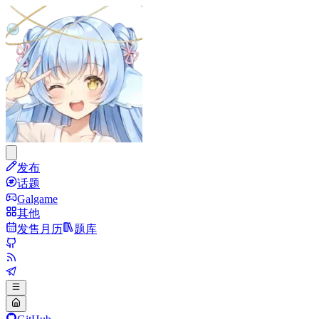
发布
话题
Galgame
其他
发售月历
题库