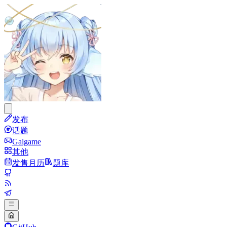
发布
话题
Galgame
其他
发售月历
题库