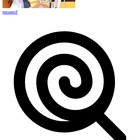
moagof