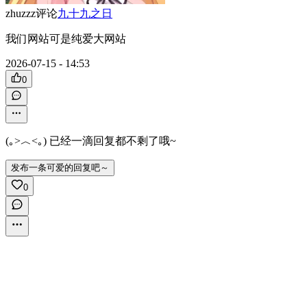
zhuzzz
评论
九十九之日
我们网站可是纯爱大网站
2026-07-15 - 14:53
0
(｡>︿<｡) 已经一滴回复都不剩了哦~
发布一条可爱的回复吧～
0