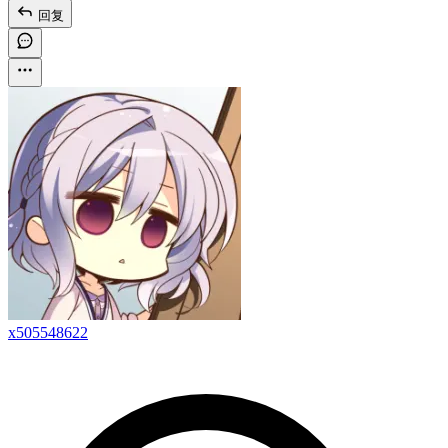
回复
x505548622