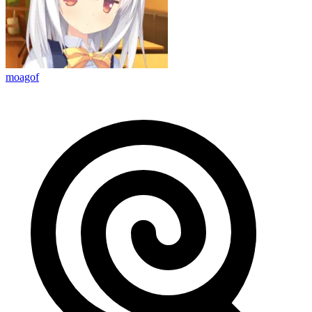
moagof