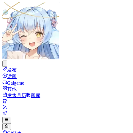
发布
话题
Galgame
其他
发售月历
题库