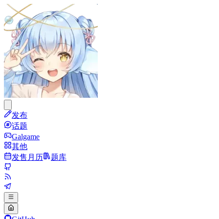
发布
话题
Galgame
其他
发售月历
题库