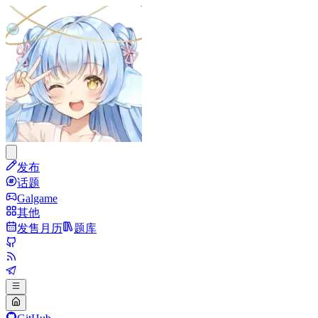
发布
话题
Galgame
其他
发售月历
题库