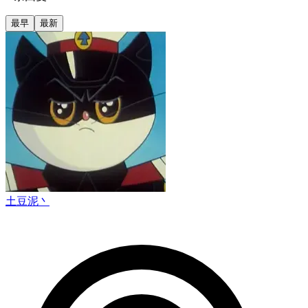
最早
最新
土豆泥丶