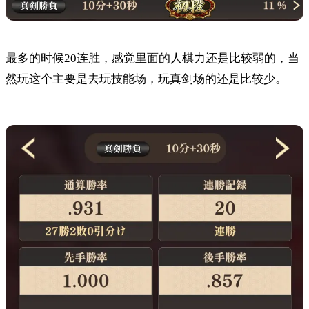
最多的时候20连胜，感觉里面的人棋力还是比较弱的，当
然玩这个主要是去玩技能场，玩真剑场的还是比较少。