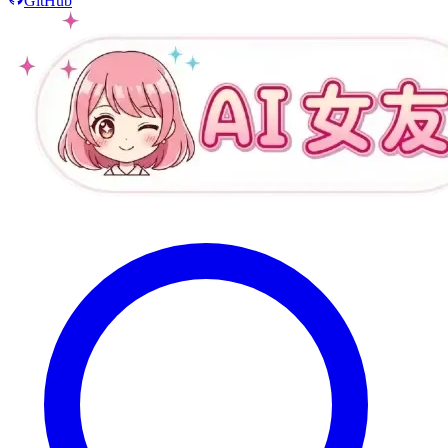
GitHub