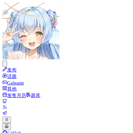
发布
话题
Galgame
其他
发售月历
题库