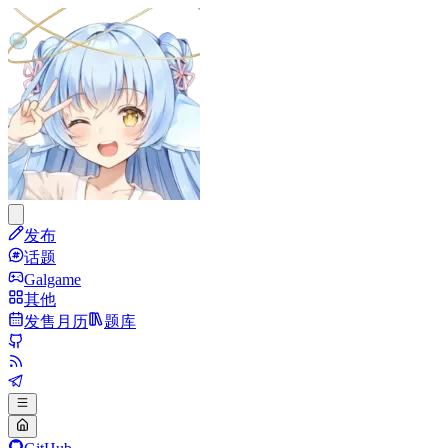
发布
话题
Galgame
其他
发售月历
题库