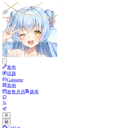
发布
话题
Galgame
其他
发售月历
题库