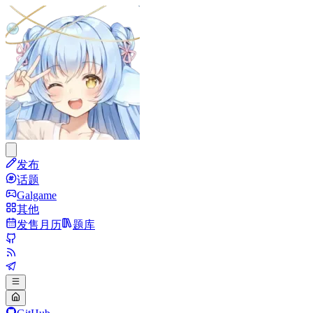
发布
话题
Galgame
其他
发售月历
题库