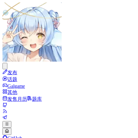
发布
话题
Galgame
其他
发售月历
题库