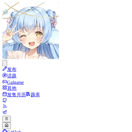
发布
话题
Galgame
其他
发售月历
题库