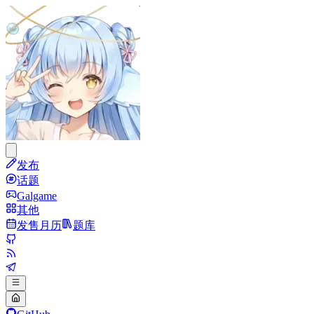
发布
话题
Galgame
其他
发售月历
题库