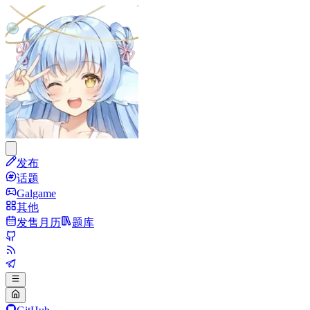
发布
话题
Galgame
其他
发售月历
题库