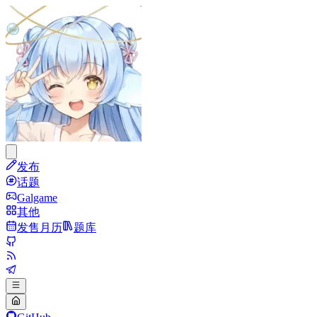
发布
话题
Galgame
其他
发售月历
题库