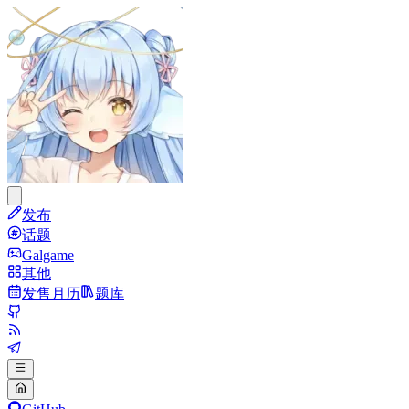
发布
话题
Galgame
其他
发售月历
题库