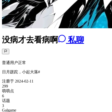
没病才去看病啊
私聊
普通用户
正常
日月蹉跎，小起大落#
注册于
2024-02-11
299
萌萌点
6
话题
3
Galgame