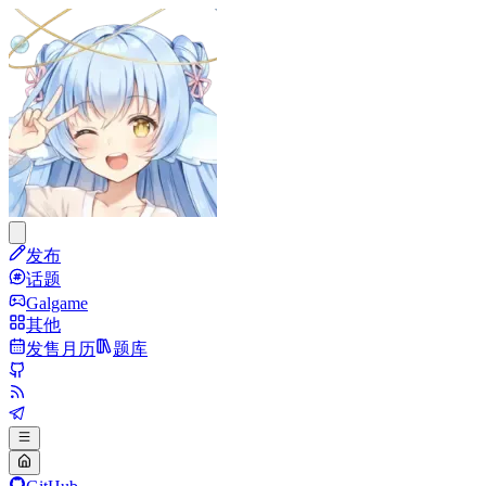
发布
话题
Galgame
其他
发售月历
题库