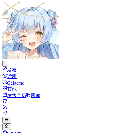
发布
话题
Galgame
其他
发售月历
题库