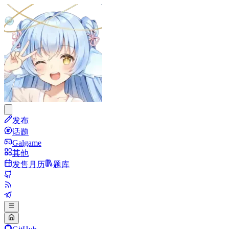
发布
话题
Galgame
其他
发售月历
题库