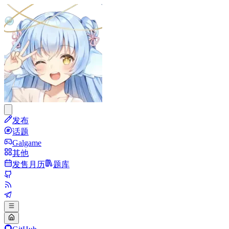
发布
话题
Galgame
其他
发售月历
题库