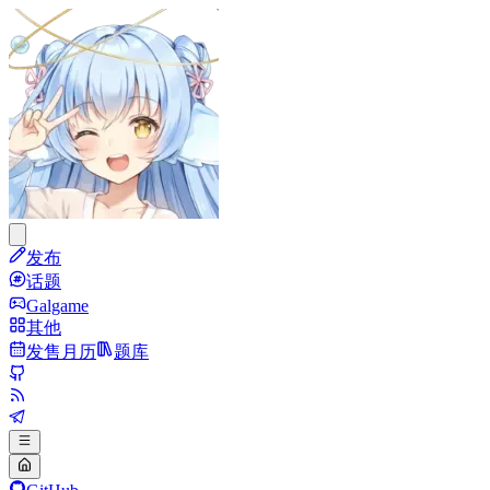
发布
话题
Galgame
其他
发售月历
题库