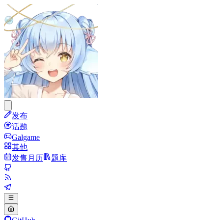
发布
话题
Galgame
其他
发售月历
题库