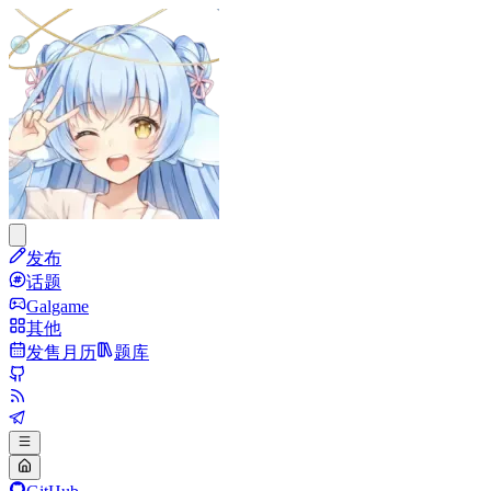
发布
话题
Galgame
其他
发售月历
题库