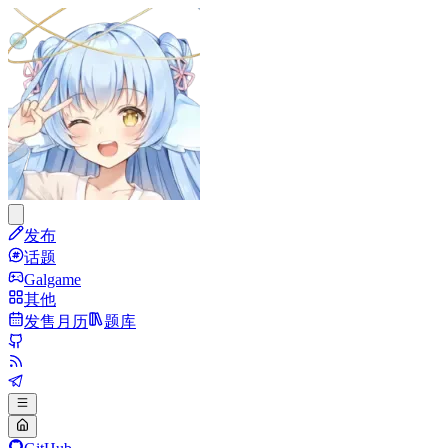
发布
话题
Galgame
其他
发售月历
题库