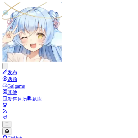
发布
话题
Galgame
其他
发售月历
题库