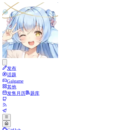
发布
话题
Galgame
其他
发售月历
题库