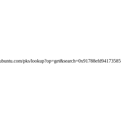
.com/pks/lookup?op=get&search=0x91788efd94173585