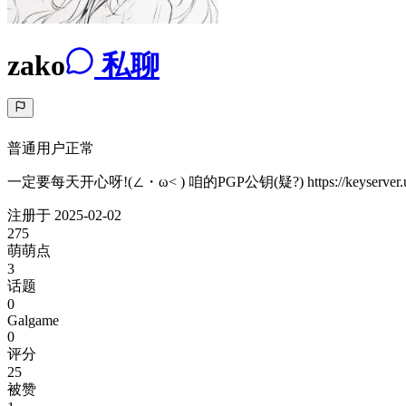
zako
私聊
普通用户
正常
一定要每天开心呀!(∠・ω< ) 咱的PGP公钥(疑?) https://keyserver.ubuntu
注册于
2025-02-02
275
萌萌点
3
话题
0
Galgame
0
评分
25
被赞